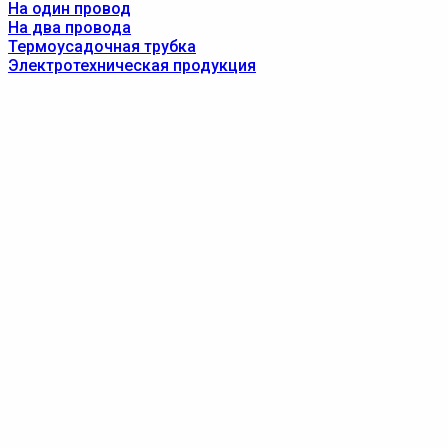
На один провод
На два провода
Термоусадочная трубка
Электротехническая продукция