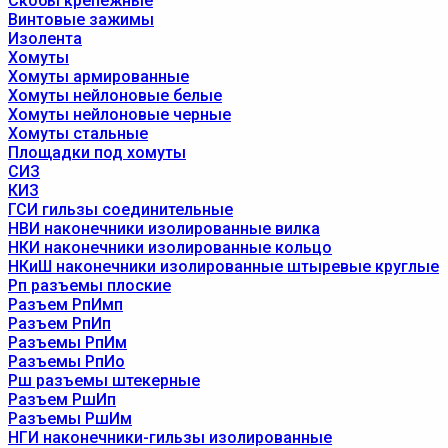
Скобы крепежные
Винтовые зажимы
Изолента
Хомуты
Хомуты армированные
Хомуты нейлоновые белые
Хомуты нейлоновые черные
Хомуты стальные
Площадки под хомуты
СИЗ
КИЗ
ГСИ гильзы соединительные
НВИ наконечники изолированные вилка
НКИ наконечники изолированные кольцо
НКиШ наконечники изолированные штыревые круглые
Рп разъемы плоские
Разъем РпИмп
Разъем РпИп
Разъемы РпИм
Разъемы РпИо
Рш разъемы штекерные
Разъем РшИп
Разъемы РшИм
НГИ наконечники-гильзы изолированные