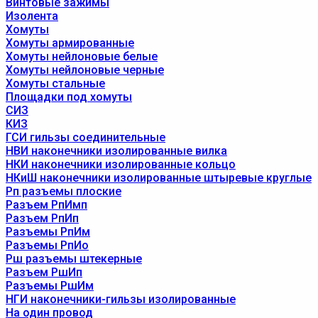
Винтовые зажимы
Изолента
Хомуты
Хомуты армированные
Хомуты нейлоновые белые
Хомуты нейлоновые черные
Хомуты стальные
Площадки под хомуты
СИЗ
КИЗ
ГСИ гильзы соединительные
НВИ наконечники изолированные вилка
НКИ наконечники изолированные кольцо
НКиШ наконечники изолированные штыревые круглые
Рп разъемы плоские
Разъем РпИмп
Разъем РпИп
Разъемы РпИм
Разъемы РпИо
Рш разъемы штекерные
Разъем РшИп
Разъемы РшИм
НГИ наконечники-гильзы изолированные
На один провод