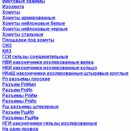
Винтовые зажимы
Изолента
Хомуты
Хомуты армированные
Хомуты нейлоновые белые
Хомуты нейлоновые черные
Хомуты стальные
Площадки под хомуты
СИЗ
КИЗ
ГСИ гильзы соединительные
НВИ наконечники изолированные вилка
НКИ наконечники изолированные кольцо
НКиШ наконечники изолированные штыревые круглые
Рп разъемы плоские
Разъем РпИмп
Разъем РпИп
Разъемы РпИм
Разъемы РпИо
Рш разъемы штекерные
Разъем РшИп
Разъемы РшИм
НГИ наконечники-гильзы изолированные
На один провод