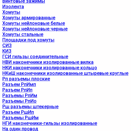
Винтовые зажимы
Изолента
Хомуты
Хомуты армированные
Хомуты нейлоновые белые
Хомуты нейлоновые черные
Хомуты стальные
Площадки под хомуты
СИЗ
КИЗ
ГСИ гильзы соединительные
НВИ наконечники изолированные вилка
НКИ наконечники изолированные кольцо
НКиШ наконечники изолированные штыревые круглые
Рп разъемы плоские
Разъем РпИмп
Разъем РпИп
Разъемы РпИм
Разъемы РпИо
Рш разъемы штекерные
Разъем РшИп
Разъемы РшИм
НГИ наконечники-гильзы изолированные
На один провод