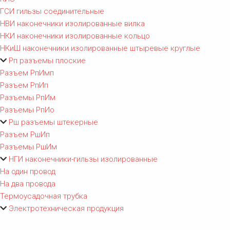
ГСИ гильзы соединительные
НВИ наконечники изолированные вилка
НКИ наконечники изолированные кольцо
НКиШ наконечники изолированные штыревые круглые
Рп разъемы плоские
Разъем РпИмп
Разъем РпИп
Разъемы РпИм
Разъемы РпИо
Рш разъемы штекерные
Разъем РшИп
Разъемы РшИм
НГИ наконечники-гильзы изолированные
На один провод
На два провода
Термоусадочная трубка
Электротехническая продукция