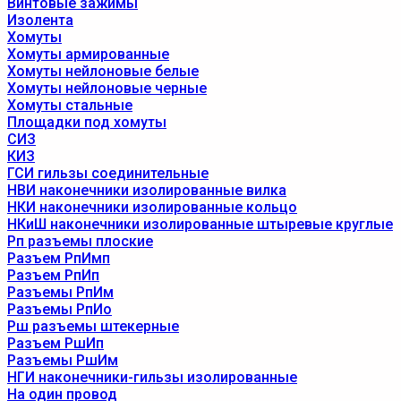
Винтовые зажимы
Изолента
Хомуты
Хомуты армированные
Хомуты нейлоновые белые
Хомуты нейлоновые черные
Хомуты стальные
Площадки под хомуты
СИЗ
КИЗ
ГСИ гильзы соединительные
НВИ наконечники изолированные вилка
НКИ наконечники изолированные кольцо
НКиШ наконечники изолированные штыревые круглые
Рп разъемы плоские
Разъем РпИмп
Разъем РпИп
Разъемы РпИм
Разъемы РпИо
Рш разъемы штекерные
Разъем РшИп
Разъемы РшИм
НГИ наконечники-гильзы изолированные
На один провод