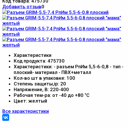
Код товара:
475730
Добавить отзыв
0
Характеристики
Код продукта:
475730
Характеристики:
- разъем РпИм 5,5-6-0,8 - тип -
плоский- материал - ПВХ+металл
Кол-во шт в упаковке:
100
Степень защиты,ip:
20
Напряжение, В:
220-400
Рабочая тем-ра:
от -40 до +80 °С
Цвет:
желтый
Все характеристики