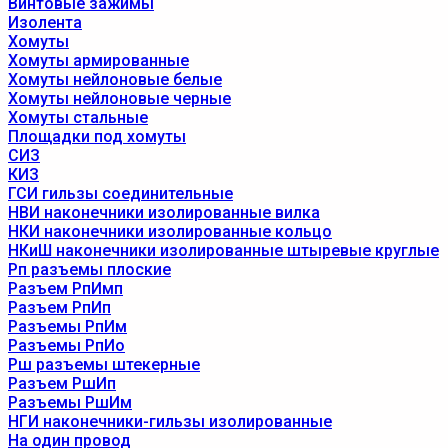
Винтовые зажимы
Изолента
Хомуты
Хомуты армированные
Хомуты нейлоновые белые
Хомуты нейлоновые черные
Хомуты стальные
Площадки под хомуты
СИЗ
КИЗ
ГСИ гильзы соединительные
НВИ наконечники изолированные вилка
НКИ наконечники изолированные кольцо
НКиШ наконечники изолированные штыревые круглые
Рп разъемы плоские
Разъем РпИмп
Разъем РпИп
Разъемы РпИм
Разъемы РпИо
Рш разъемы штекерные
Разъем РшИп
Разъемы РшИм
НГИ наконечники-гильзы изолированные
На один провод