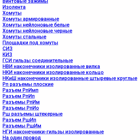
Винтовые зажимы
Изолента
Хомуты
Хомуты армированные
Хомуты нейлоновые белые
Хомуты нейлоновые черные
Хомуты стальные
Площадки под хомуты
СИЗ
КИЗ
ГСИ гильзы соединительные
НВИ наконечники изолированные вилка
НКИ наконечники изолированные кольцо
НКиШ наконечники изолированные штыревые круглые
Рп разъемы плоские
Разъем РпИмп
Разъем РпИп
Разъемы РпИм
Разъемы РпИо
Рш разъемы штекерные
Разъем РшИп
Разъемы РшИм
НГИ наконечники-гильзы изолированные
На один провод