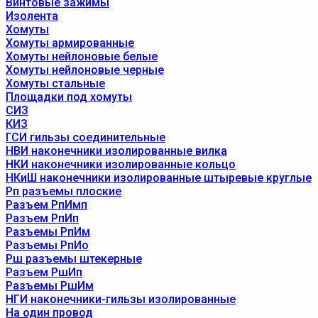
Винтовые зажимы
Изолента
Хомуты
Хомуты армированные
Хомуты нейлоновые белые
Хомуты нейлоновые черные
Хомуты стальные
Площадки под хомуты
СИЗ
КИЗ
ГСИ гильзы соединительные
НВИ наконечники изолированные вилка
НКИ наконечники изолированные кольцо
НКиШ наконечники изолированные штыревые круглые
Рп разъемы плоские
Разъем РпИмп
Разъем РпИп
Разъемы РпИм
Разъемы РпИо
Рш разъемы штекерные
Разъем РшИп
Разъемы РшИм
НГИ наконечники-гильзы изолированные
На один провод