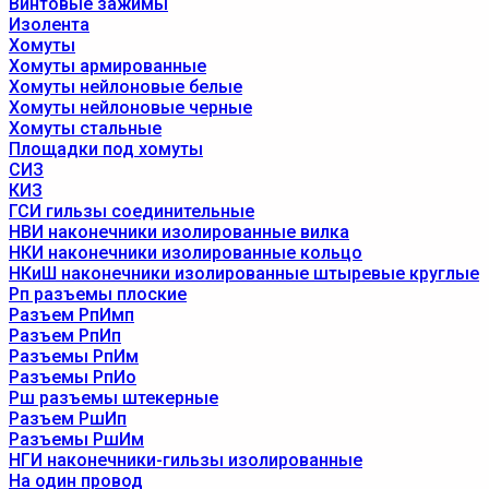
Винтовые зажимы
Изолента
Хомуты
Хомуты армированные
Хомуты нейлоновые белые
Хомуты нейлоновые черные
Хомуты стальные
Площадки под хомуты
СИЗ
КИЗ
ГСИ гильзы соединительные
НВИ наконечники изолированные вилка
НКИ наконечники изолированные кольцо
НКиШ наконечники изолированные штыревые круглые
Рп разъемы плоские
Разъем РпИмп
Разъем РпИп
Разъемы РпИм
Разъемы РпИо
Рш разъемы штекерные
Разъем РшИп
Разъемы РшИм
НГИ наконечники-гильзы изолированные
На один провод