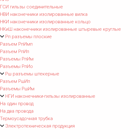
ГСИ гильзы соединительные
НВИ наконечники изолированные вилка
НКИ наконечники изолированные кольцо
НКиШ наконечники изолированные штыревые круглые
Рп разъемы плоские
Разъем РпИмп
Разъем РпИп
Разъемы РпИм
Разъемы РпИо
Рш разъемы штекерные
Разъем РшИп
Разъемы РшИм
НГИ наконечники-гильзы изолированные
На один провод
На два провода
Термоусадочная трубка
Электротехническая продукция