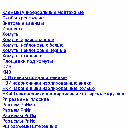
Клеммы универсальные монтажные
Скобы крепежные
Винтовые зажимы
Изолента
Хомуты
Хомуты армированные
Хомуты нейлоновые белые
Хомуты нейлоновые черные
Хомуты стальные
Площадки под хомуты
СИЗ
КИЗ
ГСИ гильзы соединительные
НВИ наконечники изолированные вилка
НКИ наконечники изолированные кольцо
НКиШ наконечники изолированные штыревые круглые
Рп разъемы плоские
Разъем РпИмп
Разъем РпИп
Разъемы РпИм
Разъемы РпИо
Рш разъемы штекерные