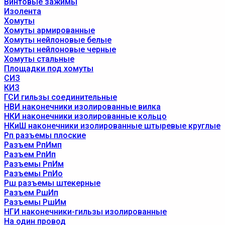
Винтовые зажимы
Изолента
Хомуты
Хомуты армированные
Хомуты нейлоновые белые
Хомуты нейлоновые черные
Хомуты стальные
Площадки под хомуты
СИЗ
КИЗ
ГСИ гильзы соединительные
НВИ наконечники изолированные вилка
НКИ наконечники изолированные кольцо
НКиШ наконечники изолированные штыревые круглые
Рп разъемы плоские
Разъем РпИмп
Разъем РпИп
Разъемы РпИм
Разъемы РпИо
Рш разъемы штекерные
Разъем РшИп
Разъемы РшИм
НГИ наконечники-гильзы изолированные
На один провод