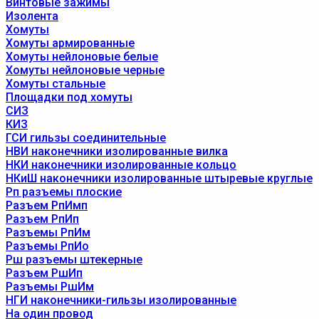
Винтовые зажимы
Изолента
Хомуты
Хомуты армированные
Хомуты нейлоновые белые
Хомуты нейлоновые черные
Хомуты стальные
Площадки под хомуты
СИЗ
КИЗ
ГСИ гильзы соединительные
НВИ наконечники изолированные вилка
НКИ наконечники изолированные кольцо
НКиШ наконечники изолированные штыревые круглые
Рп разъемы плоские
Разъем РпИмп
Разъем РпИп
Разъемы РпИм
Разъемы РпИо
Рш разъемы штекерные
Разъем РшИп
Разъемы РшИм
НГИ наконечники-гильзы изолированные
На один провод