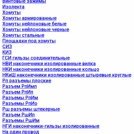
Винтовые зажимы
Изолента
Хомуты
Хомуты армированные
Хомуты нейлоновые белые
Хомуты нейлоновые черные
Хомуты стальные
Площадки под хомуты
СИЗ
КИЗ
ГСИ гильзы соединительные
НВИ наконечники изолированные вилка
НКИ наконечники изолированные кольцо
НКиШ наконечники изолированные штыревые круглые
Рп разъемы плоские
Разъем РпИмп
Разъем РпИп
Разъемы РпИм
Разъемы РпИо
Рш разъемы штекерные
Разъем РшИп
Разъемы РшИм
НГИ наконечники-гильзы изолированные
На один провод