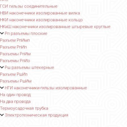
ГСИ гильзы соединительные
НВИ наконечники изолированные вилка
НКИ наконечники изолированные кольцо
НКиШ наконечники изолированные штыревые круглые
Рп разъемы плоские
Разъем РпИмп
Разъем РпИп
Разъемы РпИм
Разъемы РпИо
Рш разъемы штекерные
Разъем РшИп
Разъемы РшИм
НГИ наконечники-гильзы изолированные
На один провод
На два провода
Термоусадочная трубка
Электротехническая продукция