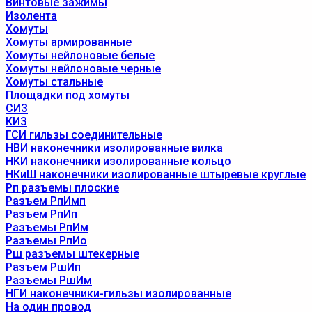
Винтовые зажимы
Изолента
Хомуты
Хомуты армированные
Хомуты нейлоновые белые
Хомуты нейлоновые черные
Хомуты стальные
Площадки под хомуты
СИЗ
КИЗ
ГСИ гильзы соединительные
НВИ наконечники изолированные вилка
НКИ наконечники изолированные кольцо
НКиШ наконечники изолированные штыревые круглые
Рп разъемы плоские
Разъем РпИмп
Разъем РпИп
Разъемы РпИм
Разъемы РпИо
Рш разъемы штекерные
Разъем РшИп
Разъемы РшИм
НГИ наконечники-гильзы изолированные
На один провод