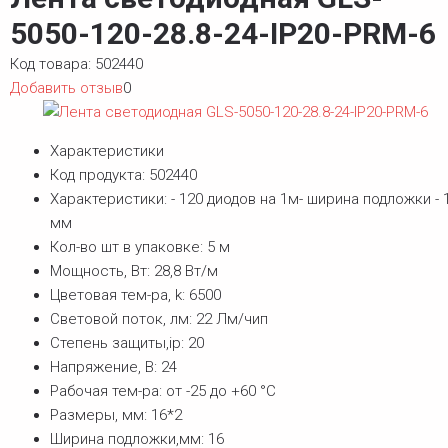
5050-120-28.8-24-IP20-PRM-6
Код товара:
502440
Добавить отзыв
0
Характеристики
Код продукта:
502440
Характеристики:
- 120 диодов на 1м- ширина подложки - 
мм
Кол-во шт в упаковке:
5 м
Мощность, Вт:
28,8 Вт/м
Цветовая тем-ра, k:
6500
Световой поток, лм:
22 Лм/чип
Степень защиты,ip:
20
Напряжение, В:
24
Рабочая тем-ра:
от -25 до +60 °С
Размеры, мм:
16*2
Ширина подложки,мм:
16