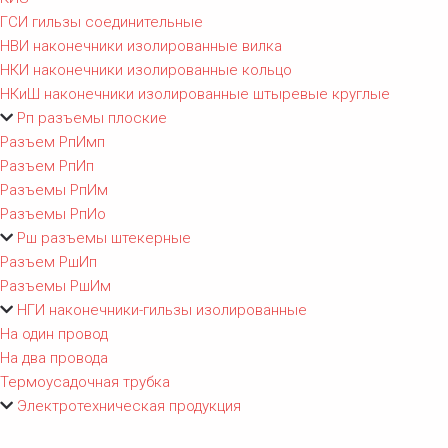
ГСИ гильзы соединительные
НВИ наконечники изолированные вилка
НКИ наконечники изолированные кольцо
НКиШ наконечники изолированные штыревые круглые
Рп разъемы плоские
Разъем РпИмп
Разъем РпИп
Разъемы РпИм
Разъемы РпИо
Рш разъемы штекерные
Разъем РшИп
Разъемы РшИм
НГИ наконечники-гильзы изолированные
На один провод
На два провода
Термоусадочная трубка
Электротехническая продукция