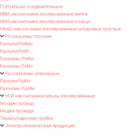
ГСИ гильзы соединительные
НВИ наконечники изолированные вилка
НКИ наконечники изолированные кольцо
НКиШ наконечники изолированные штыревые круглые
Рп разъемы плоские
Разъем РпИмп
Разъем РпИп
Разъемы РпИм
Разъемы РпИо
Рш разъемы штекерные
Разъем РшИп
Разъемы РшИм
НГИ наконечники-гильзы изолированные
На один провод
На два провода
Термоусадочная трубка
Электротехническая продукция