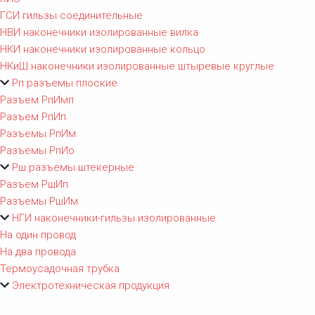
ГСИ гильзы соединительные
НВИ наконечники изолированные вилка
НКИ наконечники изолированные кольцо
НКиШ наконечники изолированные штыревые круглые
Рп разъемы плоские
Разъем РпИмп
Разъем РпИп
Разъемы РпИм
Разъемы РпИо
Рш разъемы штекерные
Разъем РшИп
Разъемы РшИм
НГИ наконечники-гильзы изолированные
На один провод
На два провода
Термоусадочная трубка
Электротехническая продукция