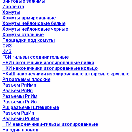
Винтовые зажимы
Изолента
Хомуты
Хомуты армированные
Хомуты нейлоновые белые
Хомуты нейлоновые черные
Хомуты стальные
Площадки под хомуты
СИЗ
КИЗ
ГСИ гильзы соединительные
НВИ наконечники изолированные вилка
НКИ наконечники изолированные кольцо
НКиШ наконечники изолированные штыревые круглые
Рп разъемы плоские
Разъем РпИмп
Разъем РпИп
Разъемы РпИм
Разъемы РпИо
Рш разъемы штекерные
Разъем РшИп
Разъемы РшИм
НГИ наконечники-гильзы изолированные
На один провод