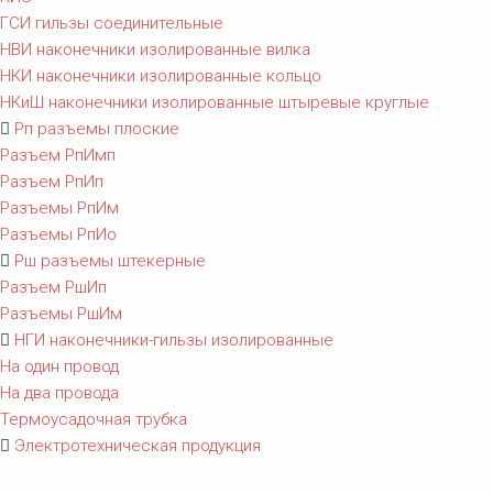
ГСИ гильзы соединительные
НВИ наконечники изолированные вилка
НКИ наконечники изолированные кольцо
НКиШ наконечники изолированные штыревые круглые
Рп разъемы плоские
Разъем РпИмп
Разъем РпИп
Разъемы РпИм
Разъемы РпИо
Рш разъемы штекерные
Разъем РшИп
Разъемы РшИм
НГИ наконечники-гильзы изолированные
На один провод
На два провода
Термоусадочная трубка
Электротехническая продукция