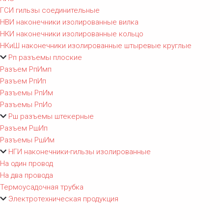
ГСИ гильзы соединительные
НВИ наконечники изолированные вилка
НКИ наконечники изолированные кольцо
НКиШ наконечники изолированные штыревые круглые
Рп разъемы плоские
Разъем РпИмп
Разъем РпИп
Разъемы РпИм
Разъемы РпИо
Рш разъемы штекерные
Разъем РшИп
Разъемы РшИм
НГИ наконечники-гильзы изолированные
На один провод
На два провода
Термоусадочная трубка
Электротехническая продукция