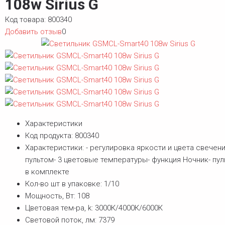
108w Sirius G
Код товара:
800340
Добавить отзыв
0
Характеристики
Код продукта:
800340
Характеристики:
- регулировка яркости и цвета свечен
пультом- 3 цветовые температуры- функция Ночник- пул
в комплекте
Кол-во шт в упаковке:
1/10
Мощность, Вт:
108
Цветовая тем-ра, k:
3000К/4000К/6000К
Световой поток, лм:
7379