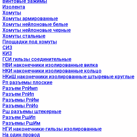
Винтовые зажимы
Изолента
Хомуты
Хомуты армированные
Хомуты нейлоновые белые
Хомуты нейлоновые черные
Хомуты стальные
Площадки под хомуты
СИЗ
КИЗ
ГСИ гильзы соединительные
НВИ наконечники изолированные вилка
НКИ наконечники изолированные кольцо
НКиШ наконечники изолированные штыревые круглые
Рп разъемы плоские
Разъем РпИмп
Разъем РпИп
Разъемы РпИм
Разъемы РпИо
Рш разъемы штекерные
Разъем РшИп
Разъемы РшИм
НГИ наконечники-гильзы изолированные
На один провод