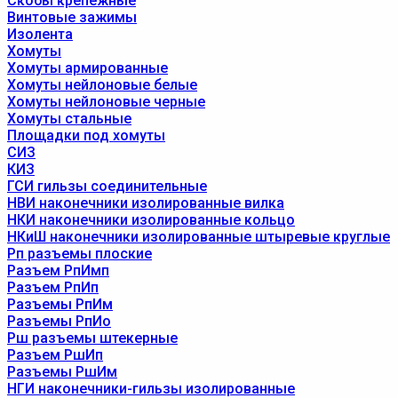
Скобы крепежные
Винтовые зажимы
Изолента
Хомуты
Хомуты армированные
Хомуты нейлоновые белые
Хомуты нейлоновые черные
Хомуты стальные
Площадки под хомуты
СИЗ
КИЗ
ГСИ гильзы соединительные
НВИ наконечники изолированные вилка
НКИ наконечники изолированные кольцо
НКиШ наконечники изолированные штыревые круглые
Рп разъемы плоские
Разъем РпИмп
Разъем РпИп
Разъемы РпИм
Разъемы РпИо
Рш разъемы штекерные
Разъем РшИп
Разъемы РшИм
НГИ наконечники-гильзы изолированные