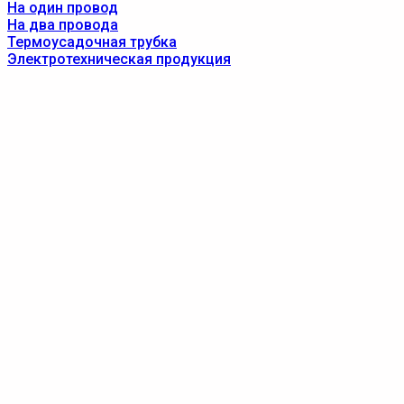
На один провод
На два провода
Термоусадочная трубка
Электротехническая продукция