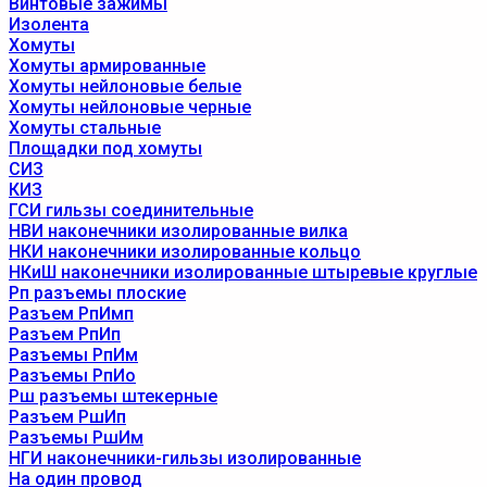
Винтовые зажимы
Изолента
Хомуты
Хомуты армированные
Хомуты нейлоновые белые
Хомуты нейлоновые черные
Хомуты стальные
Площадки под хомуты
СИЗ
КИЗ
ГСИ гильзы соединительные
НВИ наконечники изолированные вилка
НКИ наконечники изолированные кольцо
НКиШ наконечники изолированные штыревые круглые
Рп разъемы плоские
Разъем РпИмп
Разъем РпИп
Разъемы РпИм
Разъемы РпИо
Рш разъемы штекерные
Разъем РшИп
Разъемы РшИм
НГИ наконечники-гильзы изолированные
На один провод