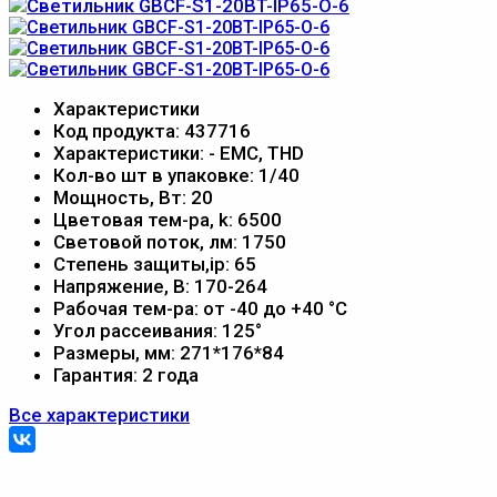
Характеристики
Код продукта:
437716
Характеристики:
- EMC, THD
Кол-во шт в упаковке:
1/40
Мощность, Вт:
20
Цветовая тем-ра, k:
6500
Световой поток, лм:
1750
Степень защиты,ip:
65
Напряжение, В:
170-264
Рабочая тем-ра:
от -40 до +40 °С
Угол рассеивания:
125°
Размеры, мм:
271*176*84
Гарантия:
2 года
Все характеристики