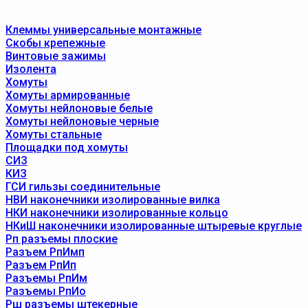
Клеммы универсальные монтажные
Скобы крепежные
Винтовые зажимы
Изолента
Хомуты
Хомуты армированные
Хомуты нейлоновые белые
Хомуты нейлоновые черные
Хомуты стальные
Площадки под хомуты
СИЗ
КИЗ
ГСИ гильзы соединительные
НВИ наконечники изолированные вилка
НКИ наконечники изолированные кольцо
НКиШ наконечники изолированные штыревые круглые
Рп разъемы плоские
Разъем РпИмп
Разъем РпИп
Разъемы РпИм
Разъемы РпИо
Рш разъемы штекерные