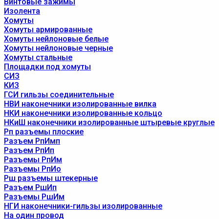
Винтовые зажимы
Изолента
Хомуты
Хомуты армированные
Хомуты нейлоновые белые
Хомуты нейлоновые черные
Хомуты стальные
Площадки под хомуты
СИЗ
КИЗ
ГСИ гильзы соединительные
НВИ наконечники изолированные вилка
НКИ наконечники изолированные кольцо
НКиШ наконечники изолированные штыревые круглые
Рп разъемы плоские
Разъем РпИмп
Разъем РпИп
Разъемы РпИм
Разъемы РпИо
Рш разъемы штекерные
Разъем РшИп
Разъемы РшИм
НГИ наконечники-гильзы изолированные
На один провод